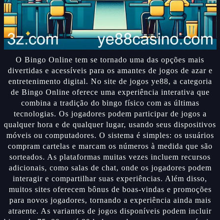
O Bingo Online tem se tornado uma das opções mais
divertidas e acessíveis para os amantes de jogos de azar e
entretenimento digital. No site de jogos ye88, a categoria
de Bingo Online oferece uma experiência interativa que
combina a tradição do bingo físico com as últimas
tecnologias. Os jogadores podem participar de jogos a
qualquer hora e de qualquer lugar, usando seus dispositivos
móveis ou computadores. O sistema é simples: os usuários
compram cartelas e marcam os números à medida que são
sorteados. As plataformas muitas vezes incluem recursos
adicionais, como salas de chat, onde os jogadores podem
interagir e compartilhar suas experiências. Além disso,
muitos sites oferecem bônus de boas-vindas e promoções
para novos jogadores, tornando a experiência ainda mais
atraente. As variantes de jogos disponíveis podem incluir