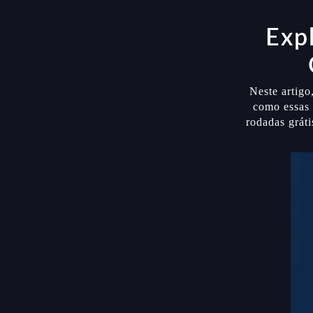
Exp
Neste artigo
como essas 
rodadas gráti