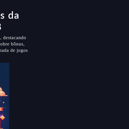
s da
8
8, destacando
sobre bônus,
rnada de jogos