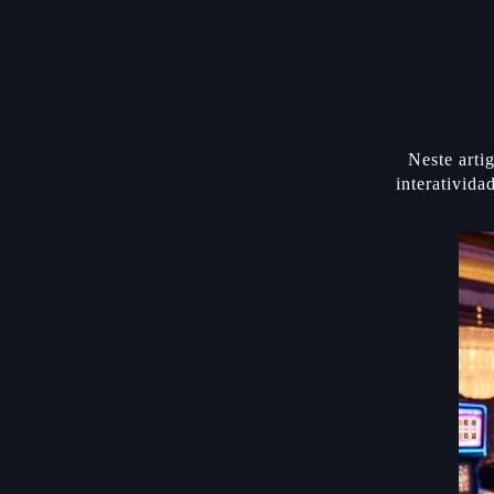
Neste arti
interativida