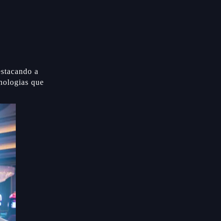
estacando a
cnologias que