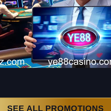
SEE ALL PROMOTIONS